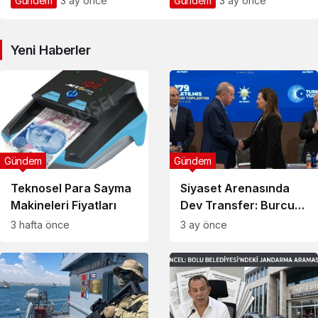
Gündem
3 ay önce
Gündem
3 ay önce
Sondaj Gemisine Tam
Perde Arkasını Araladı
Koruma
Yeni Haberler
Gündem
Gündem
Teknosel Para Sayma
Siyaset Arenasında
Makineleri Fiyatları
Dev Transfer: Burcu
Köksal Gece Yarısı
3 hafta önce
3 ay önce
Mesajlarının Perde
Arkasını Araladı