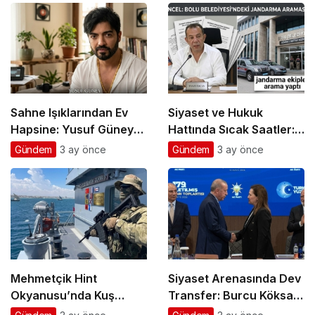
Sahne Işıklarından Ev
Siyaset ve Hukuk
Hapsine: Yusuf Güney
Hattında Sıcak Saatler:
Hakkında Tahliye Kararı
Bolu Belediyesi’nde
Gündem
3 ay önce
Gündem
3 ay önce
Verildi
Jandarma Ekiplerince
Yeni Arama
Mehmetçik Hint
Siyaset Arenasında Dev
Okyanusu’nda Kuş
Transfer: Burcu Köksal
Uçurtmuyor: Çağrı Bey
Gece Yarısı Mesajlarının