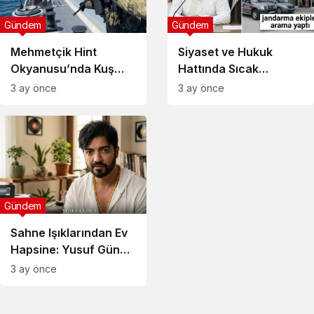
Gündem
Gündem
Mehmetçik Hint
Siyaset ve Hukuk
Okyanusu’nda Kuş
Hattında Sıcak
Uçurtmuyor: Çağrı Bey
Saatler: Bolu
3 ay önce
3 ay önce
Sondaj Gemisine Tam
Belediyesi’nde
Koruma
Jandarma Ekiplerince
Yeni Arama
Gündem
Sahne Işıklarından Ev
Hapsine: Yusuf Güney
Hakkında Tahliye
3 ay önce
Kararı Verildi