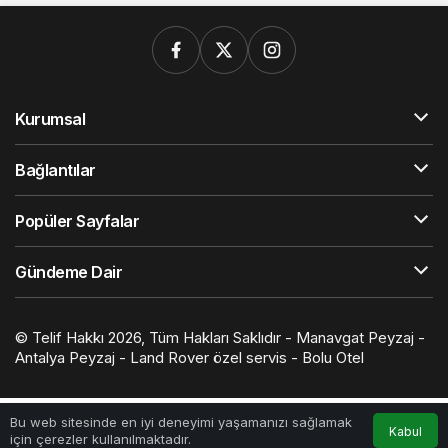
Kurumsal
Bağlantılar
Popüler Sayfalar
Gündeme Dair
© Telif Hakkı 2026, Tüm Hakları Saklıdır -
Manavgat Peyzaj
-
Antalya Peyzaj
-
Land Rover özel servis
-
Bolu Otel
Bu web sitesinde en iyi deneyimi yaşamanızı sağlamak
Kabul
için çerezler kullanılmaktadır.
Anasayfa
Akış
Hesabım