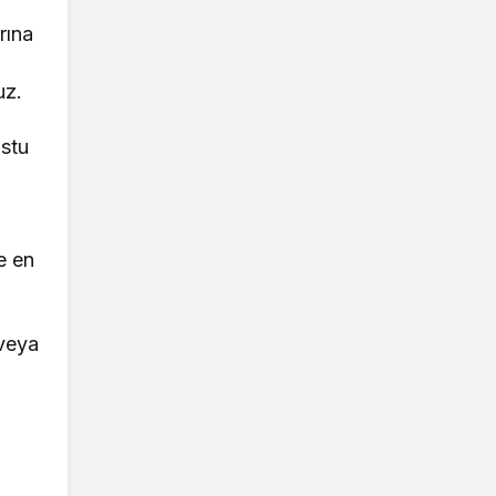
rına
p
uz.
ostu
re en
 veya
z