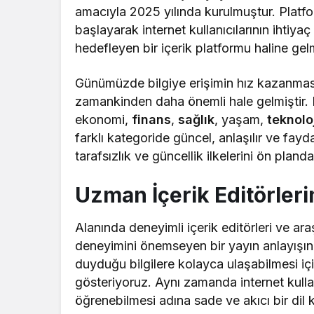
amacıyla 2025 yılında kurulmuştur. Platfo
başlayarak internet kullanıcılarının ihtiya
hedefleyen bir içerik platformu haline gelm
Günümüzde bilgiye erişimin hız kazanmasıy
zamankinden daha önemli hale gelmiştir.
ekonomi,
finans
,
sağlık
, yaşam,
teknolo
farklı kategoride güncel, anlaşılır ve fayda
tarafsızlık ve güncellik ilkelerini ön pland
Uzman İçerik Editörlerim
Alanında deneyimli içerik editörleri ve ara
deneyimini önemseyen bir yayın anlayışına
duyduğu bilgilere kolayca ulaşabilmesi iç
gösteriyoruz. Aynı zamanda internet kullan
öğrenebilmesi adına sade ve akıcı bir dil 