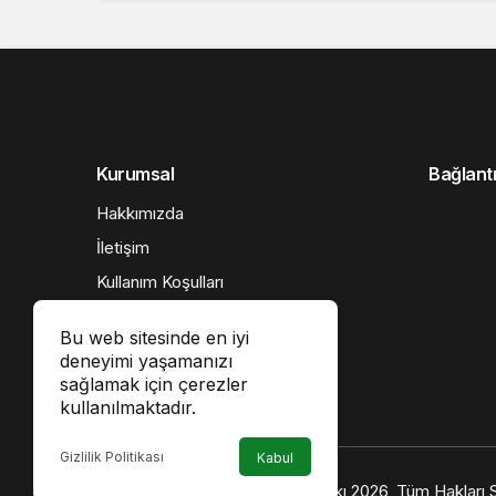
Kurumsal
Bağlantı
Hakkımızda
İletişim
Kullanım Koşulları
Çerez Politikası
Bu web sitesinde en iyi
Gizlilik Politikası
deneyimi yaşamanızı
sağlamak için çerezler
Künye
kullanılmaktadır.
Sorumluluk Reddi Beyanı
Gizlilik Politikası
Kabul
© Telif Hakkı 2026, Tüm Hakları S