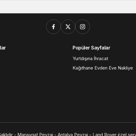
lar
Popüler Sayfalar
Yurtdışına İhracat
Kağıthane Evden Eve Nakliye
aklıdır -
Manavgat Peyzaj
-
Antalya Peyzaj
-
Land Rover özel ser