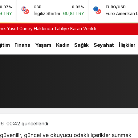
%
GBP
0.02%
EURO/USD
Y
İngiliz Sterlini
60,81 TRY
Euro Amerikan Doları
ne: Yusuf Güney Hakkında Tahliye Kararı Verildi
itim
Finans
Yaşam
Kadın
Sağlık
Seyahat
İlişkiler
Gündüz Modu
Gündüz modunu se
Gece Modu
Gece modunu seçi
6, 00:42
güncellendi
da güvenilir, güncel ve okuyucu odaklı içerikler sunmak