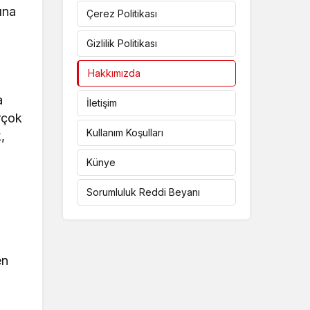
ına
Çerez Politikası
in.
Gizlilik Politikası
Hakkımızda
a
İletişim
rçok
Kullanım Koşulları
,
Künye
Sorumluluk Reddi Beyanı
ç
en