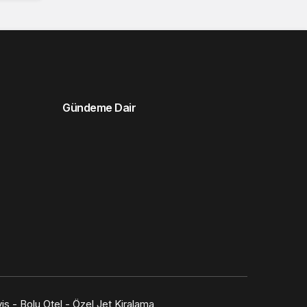
Gündeme Dair
vis
-
Bolu Otel
-
Özel Jet Kiralama