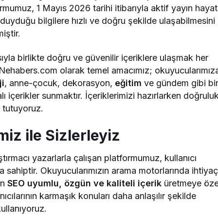
Sistem Modu
rmumuz, 1 Mayıs 2026 tarihi itibarıyla aktif yayın hayat
Sistem modunu seç
ç duyduğu bilgilere hızlı ve doğru şekilde ulaşabilmesini
iştir.
la birlikte doğru ve güvenilir içeriklere ulaşmak her
 Nehabers.com olarak temel amacımız; okuyucularımız
ji
, anne-çocuk, dekorasyon,
eğitim
ve gündem gibi bi
lı içerikler sunmaktır. İçeriklerimizi hazırlarken doğruluk
a tutuyoruz.
iz ile Sizlerleyiz
ştırmacı yazarlarla çalışan platformumuz, kullanıcı
 sahiptir. Okuyucularımızın arama motorlarında ihtiya
in
SEO uyumlu, özgün ve kaliteli içerik
üretmeye öz
ıcılarının karmaşık konuları daha anlaşılır şekilde
kullanıyoruz.