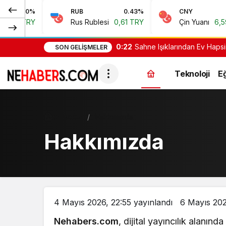
0%
RUB
0.43%
CNY
0.07
0 TRY
Rus Rublesi
0,61 TRY
Çin Yuanı
6,59 TR
0:22
Sahne Işıklarından Ev Hapsi
SON GELIŞMELER
Teknoloji
Eğ
Haberler
Hakkımızda
Hakkımızda
4 Mayıs 2026, 22:55
yayınlandı
6 Mayıs 202
Nehabers.com
, dijital yayıncılık alanın