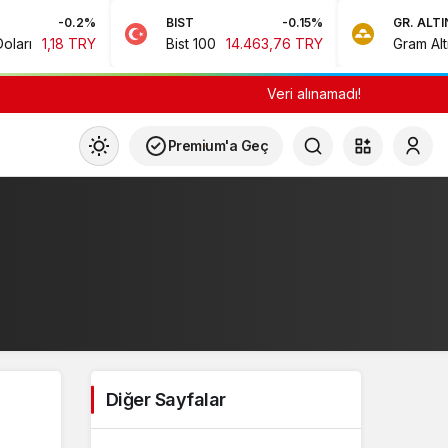
-0.2%
BIST
-0.15%
GR. ALTIN
1,18 TRY
Bist 100
14.463,76 TRY
Gram Altın
6
Veri alınamadı!
Premium'a Geç
çin.
n.
Diğer Sayfalar