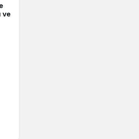
e
ı ve