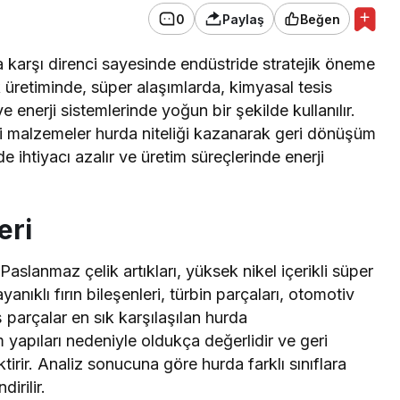
0
Paylaş
Beğen
 karşı direnci sayesinde endüstride stratejik öneme
k üretiminde, süper alaşımlarda, kimyasal tesis
 enerji sistemlerinde yoğun bir şekilde kullanılır.
i malzemeler hurda niteliği kazanarak geri dönüşüm
 ihtiyacı azalır ve üretim süreçlerinde enerji
eri
Paslanmaz çelik artıkları, yüksek nikel içerikli süper
yanıklı fırın bileşenleri, türbin parçaları, otomotiv
ş parçalar en sık karşılaşılan hurda
m yapıları nedeniyle oldukça değerlidir ve geri
rir. Analiz sonucuna göre hurda farklı sınıflara
irilir.