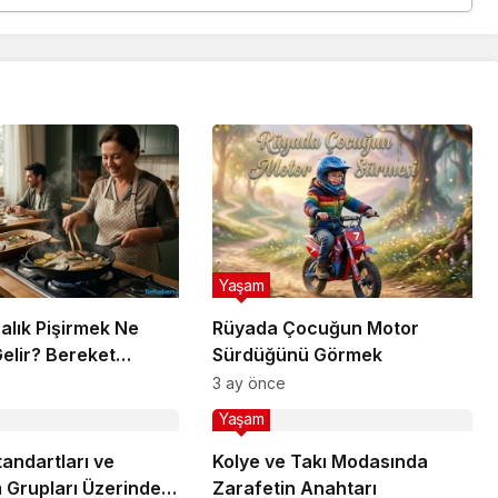
Yaşam
alık Pişirmek Ne
Rüyada Çocuğun Motor
elir? Bereket
Sürdüğünü Görmek
ı?
3 ay önce
Yaşam
Standartları ve
Kolye ve Takı Modasında
 Grupları Üzerindeki
Zarafetin Anahtarı