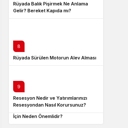
Rüyada Balık Pişirmek Ne Anlama
Gelir? Bereket Kapıda mı?
8
Rüyada Sürülen Motorun Alev Alması
9
Resesyon Nedir ve Yatırımlarınızı
10
Resesyondan Nasıl Korursunuz?
Emtia Piyasası Nedir ve Yatırımcılar
İçin Neden Önemlidir?