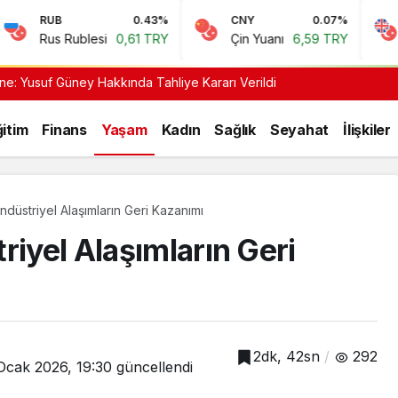
0.43%
CNY
0.07%
GBP
blesi
0,61 TRY
Çin Yuanı
6,59 TRY
İngiliz Sterl
ne: Yusuf Güney Hakkında Tahliye Kararı Verildi
itim
Finans
Yaşam
Kadın
Sağlık
Seyahat
İlişkiler
ndüstriyel Alaşımların Geri Kazanımı
riyel Alaşımların Geri
Gündüz Modu
Gündüz modunu se
Gece Modu
Gece modunu seçi
2dk, 42sn
292
Ocak 2026, 19:30
güncellendi