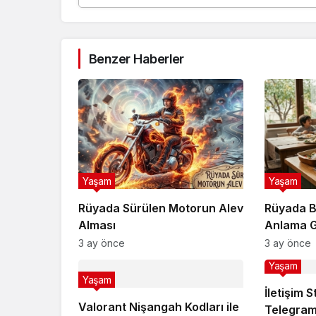
Benzer Haberler
Yaşam
Yaşam
Rüyada Sürülen Motorun Alev
Rüyada B
Alması
Anlama G
Kapıda m
3 ay önce
3 ay önce
Yaşam
Yaşam
İletişim 
Valorant Nişangah Kodları ile
Telegram