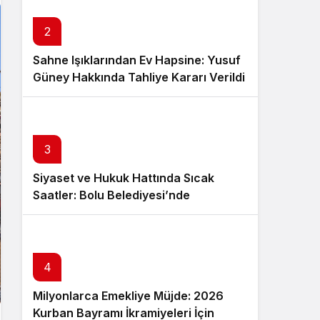
in.
2
Sahne Işıklarından Ev Hapsine: Yusuf
Güney Hakkında Tahliye Kararı Verildi
3
Siyaset ve Hukuk Hattında Sıcak
Saatler: Bolu Belediyesi’nde
Jandarma Ekiplerince Yeni Arama
4
Milyonlarca Emekliye Müjde: 2026
Kurban Bayramı İkramiyeleri İçin