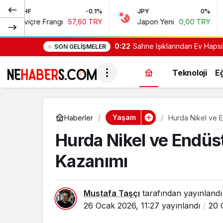
-0.1%
JPY
0%
RUB
 Frangı
57,60 TRY
Japon Yeni
0,00 TRY
Rus Ru
0:22
Sahne Işıklarından Ev Hapsi
SON GELIŞMELER
Teknoloji
Eğ
Yaşam
Haberler
Hurda Nikel ve E
Hurda Nikel ve Endüst
Kazanımı
Mustafa Taşçı
tarafından yayınlandı
26 Ocak 2026, 11:27
yayınlandı
20 