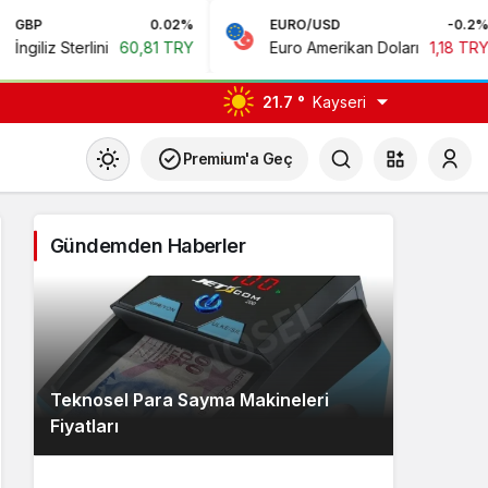
0.02%
EURO/USD
-0.2%
BI
ini
60,81 TRY
Euro Amerikan Doları
1,18 TRY
Bi
21.7 °
Kayseri
Premium'a Geç
Gündemden Haberler
çin.
Teknosel Para Sayma Makineleri
Fiyatları
n.