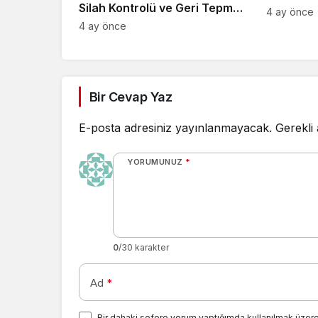
Silah Kontrolü ve Geri Tepme
Teknik Ge
4 ay önce
Yönetimi
4 ay önce
Bir Cevap Yaz
E-posta adresiniz yayınlanmayacak.
Gerekli
YORUMUNUZ
*
0
/30 karakter
Ad
*
Bir dahaki sefere yorum yaptığımda kullanılmak üzere