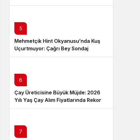
Ödeme Takvimi Netleşti
5
Mehmetçik Hint Okyanusu’nda Kuş
Uçurtmuyor: Çağrı Bey Sondaj
Gemisine Tam Koruma
6
Çay Üreticisine Büyük Müjde: 2026
Yılı Yaş Çay Alım Fiyatlarında Rekor
Artış
7